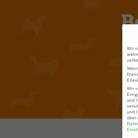
B
Wir n
währe
verbe
Wenn 
Dien
Erlau
Wir 
Einig
und I
verar
und 
über 
Date
Einst