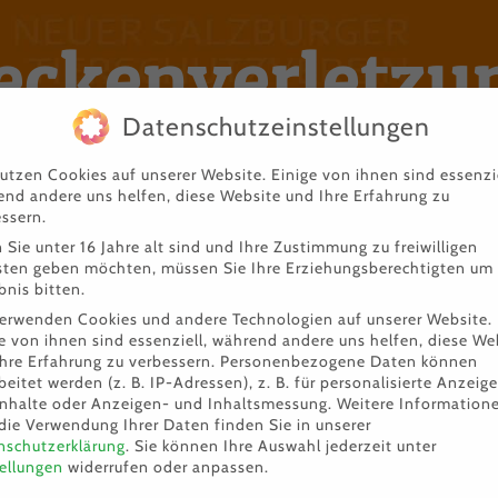
eckenverletzu
Datenschutzeinstellungen
Startseite
Beckenverletzung
utzen Cookies auf unserer Website. Einige von ihnen sind essenzie
nd andere uns helfen, diese Website und Ihre Erfahrung zu
ssern.
Sie unter 16 Jahre alt sind und Ihre Zustimmung zu freiwilligen
sten geben möchten, müssen Sie Ihre Erziehungsberechtigten um
bnis bitten.
verwenden Cookies und andere Technologien auf unserer Website.
e von ihnen sind essenziell, während andere uns helfen, diese We
hre Erfahrung zu verbessern.
Personenbezogene Daten können
beitet werden (z. B. IP-Adressen), z. B. für personalisierte Anzeig
Inhalte oder Anzeigen- und Inhaltsmessung.
Weitere Information
die Verwendung Ihrer Daten finden Sie in unserer
nschutzerklärung
.
Sie können Ihre Auswahl jederzeit unter
ellungen
widerrufen oder anpassen.