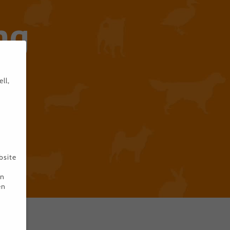
ng
ll,
bsite
en
en