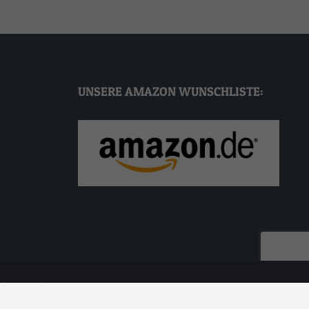
bsite
en
en
nen
UNSERE AMAZON WUNSCHLISTE:
en.
Zurück
b & Werbe Agentur