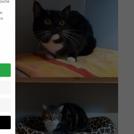
bsite
en
en
Fistik – gemeinsam mit Findik
Mini – ausgezogen :)