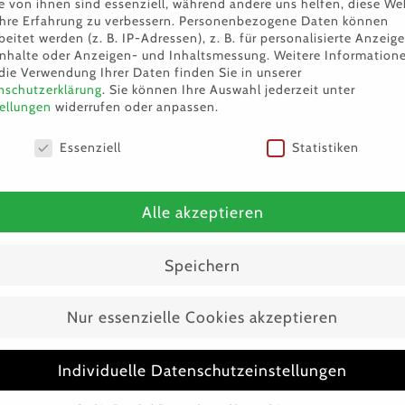
e von ihnen sind essenziell, während andere uns helfen, diese We
hre Erfahrung zu verbessern.
Personenbezogene Daten können
beitet werden (z. B. IP-Adressen), z. B. für personalisierte Anzeig
Inhalte oder Anzeigen- und Inhaltsmessung.
Weitere Information
die Verwendung Ihrer Daten finden Sie in unserer
nschutzerklärung
.
Sie können Ihre Auswahl jederzeit unter
ellungen
widerrufen oder anpassen.
nschutzeinstellungen
Essenziell
Statistiken
Findik – gemeinsam mit Fistik
Alle akzeptieren
Speichern
Nur essenzielle Cookies akzeptieren
Individuelle Datenschutzeinstellungen