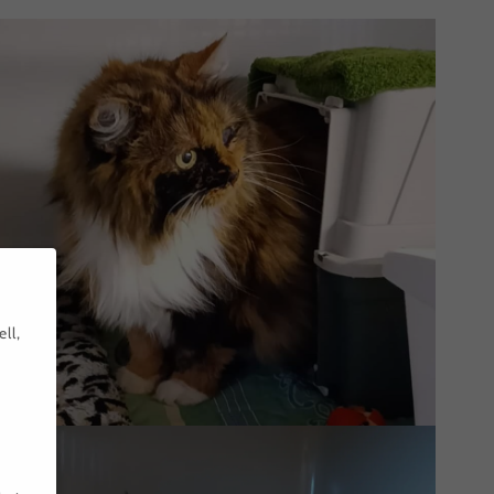
Puppi
ll,