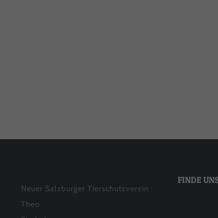
Date
Ess
Esse
einw
Sta
Stat
uns 
FINDE UN
Neuer Salzburger Tierschutzverein
Theo