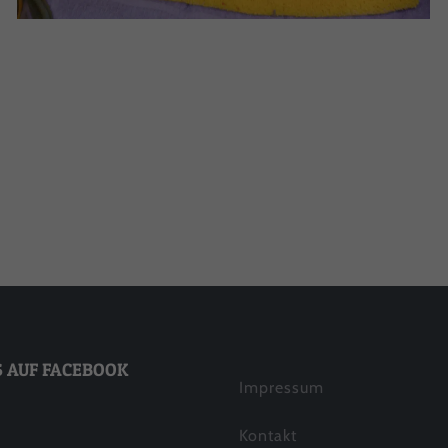
nschutzeinstellungen
enziell (1)
nzielle Cookies ermöglichen grundlegende Funktionen und sind für die
andfreie Funktion der Website erforderlich.
Cookie-Informationen anzeigen
tistiken (1)
istik Cookies erfassen Informationen anonym. Diese Informationen helfe
zu verstehen, wie unsere Besucher unsere Website nutzen.
Cookie-Informationen anzeigen
Datenschutzerklärung
Imp
S AUF FACEBOOK
Impressum
Kontakt