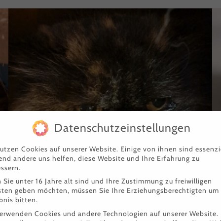
Sheila/Ruby
Datenschutzeinstellungen
utzen Cookies auf unserer Website. Einige von ihnen sind essenzie
nd andere uns helfen, diese Website und Ihre Erfahrung zu
ssern.
Sie unter 16 Jahre alt sind und Ihre Zustimmung zu freiwilligen
sten geben möchten, müssen Sie Ihre Erziehungsberechtigten um
bnis bitten.
verwenden Cookies und andere Technologien auf unserer Website.