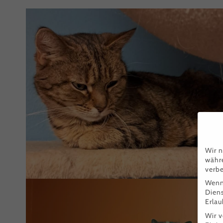
Rosi
Wir n
währe
verbe
Wenn 
Dien
Erlau
Wir 