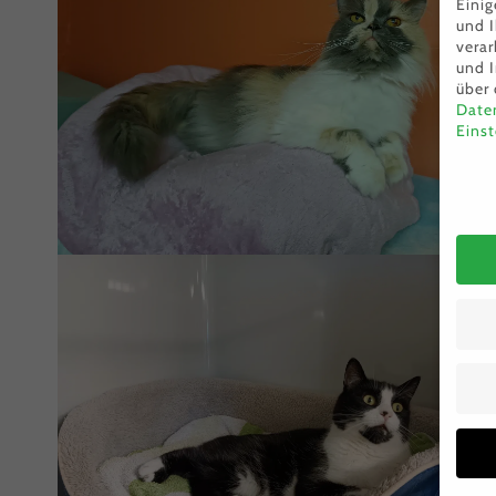
Einig
und I
verar
und 
Chanel
über 
Date
Einst
Date
Fundkatze Pepita