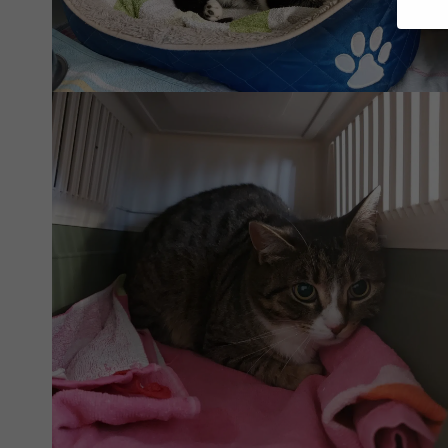
Wenn 
Dien
Erlau
Wir 
Einig
und I
verar
und 
über 
Date
Tante ist ausgezogen
Hier 
Ihre 
Info
Al
Nu