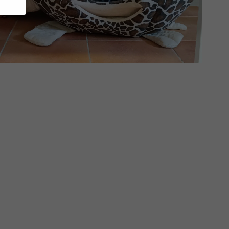
bsite
en
en
nen
en.
Zurück