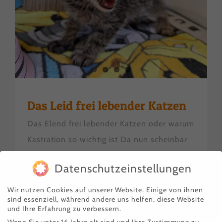
Das Leid frei lebender Katzen
Das Elend frei lebender Katzen oder warum
Kastration so wichtig ist Da nun scheinbar
wieder mal die Zeit schwangerer
Datenschutzeinstellungen
Fundkatzen ist, möchten wir über ein
Thema informieren, das uns sehr am
Wir nutzen Cookies auf unserer Website. Einige von ihnen
sind essenziell, während andere uns helfen, diese Website
Herzen liegt: Die Situation
und Ihre Erfahrung zu verbessern.
Wenn Sie unter 16 Jahre alt sind und Ihre Zustimmung zu