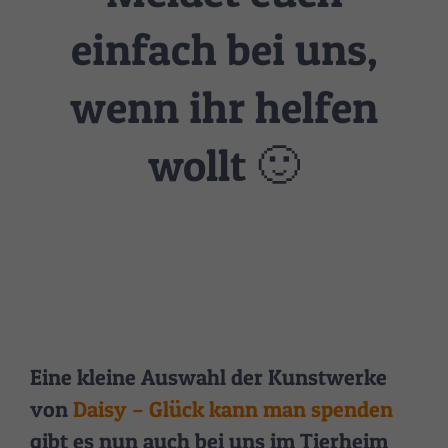
Stat
einfach bei uns,
Statistik Cookies erfassen Informationen anonym. Diese
Informationen helfen uns zu verstehen, wie unsere Besucher
unsere Website nutzen.
wenn ihr helfen
Cookie-Informationen anzeigen
Datenschutzerklärung
Impressum
wollt 🙂
Eine kleine Auswahl der Kunstwerke
von
Daisy – Glück kann man spenden
gibt es nun auch bei uns im Tierheim