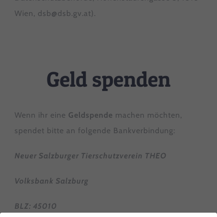
Wien, dsb@dsb.gv.at).
Geld spenden
Wenn ihr eine
Geldspende
machen möchten,
spendet bitte an folgende Bankverbindung:
Neuer Salzburger Tierschutzverein THEO
Volksbank Salzburg
BLZ: 45010