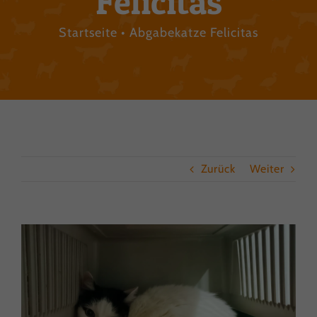
Felicitas
Startseite
Abgabekatze Felicitas
Zurück
Weiter
View
Larger
Image