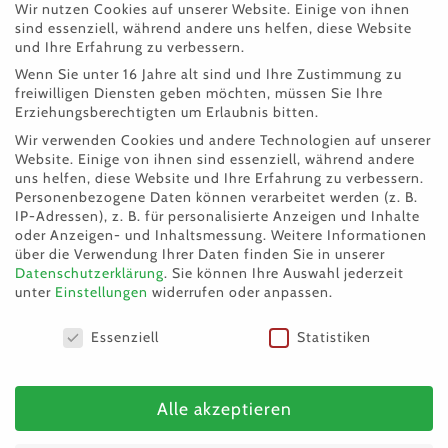
über die Weggabe.
Wir nutzen Cookies auf unserer Website. Einige von ihnen
sind essenziell, während andere uns helfen, diese Website
und Ihre Erfahrung zu verbessern.
Die liebe Felicitas sucht ein ruhiges kuscheliges
Wenn Sie unter 16 Jahre alt sind und Ihre Zustimmung zu
Plätzchen. Sie ist eher schüchtern, versteht die
freiwilligen Diensten geben möchten, müssen Sie Ihre
Erziehungsberechtigten um Erlaubnis bitten.
Welt nicht mehr, warum sie nun nach so langer
Wir verwenden Cookies und andere Technologien auf unserer
Zeit ausziehen musste
und braucht Zeit
Website. Einige von ihnen sind essenziell, während andere
uns helfen, diese Website und Ihre Erfahrung zu verbessern.
um sich wieder auf neue menschen einzulassen.
Personenbezogene Daten können verarbeitet werden (z. B.
Die süße Maus ist eine ganz ruhige Katze. In
IP-Adressen), z. B. für personalisierte Anzeigen und Inhalte
oder Anzeigen- und Inhaltsmessung.
Weitere Informationen
letzter Zeit lässt sie sich jetzt sogar schon von
über die Verwendung Ihrer Daten finden Sie in unserer
Datenschutzerklärung
.
Sie können Ihre Auswahl jederzeit
unseren Tierpflegerinnen streicheln, da diese auch
unter
Einstellungen
widerrufen oder anpassen.
fast jeden Tag da sind und sie diese jetzt auch
Datenschutzeinstellungen
Essenziell
Statistiken
schon kennt. Felicitas ist kastriert, gechipt und
geimpft. Sie ist nun ca. 13 Jahre alt. Wer hat ein
Herz und Geduld und schenkt der lieben
Alle akzeptieren
Katzendame ein wunderschönes, liebevolles Für-