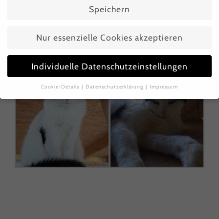
Speichern
Immer-Zuhause, wo sie ihr restliches Leben
verbringen darf?
Nur essenzielle Cookies akzeptieren
Individuelle Datenschutzeinstellungen
Cookie-Details
Datenschutzerklärung
Impressum
Datenschutzeinstellungen
Wenn Sie unter 16 Jahre alt sind und Ihre Zustimmung zu
freiwilligen Diensten geben möchten, müssen Sie Ihre
Erziehungsberechtigten um Erlaubnis bitten.
Wir verwenden Cookies und andere Technologien auf unserer
Website. Einige von ihnen sind essenziell, während andere
uns helfen, diese Website und Ihre Erfahrung zu verbessern.
Personenbezogene Daten können verarbeitet werden (z. B.
IP-Adressen), z. B. für personalisierte Anzeigen und Inhalte
oder Anzeigen- und Inhaltsmessung.
Weitere Informationen
über die Verwendung Ihrer Daten finden Sie in unserer
Datenschutzerklärung
.