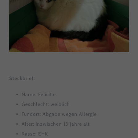
Steckbrief:
Name: Felicitas
Geschlecht: weiblich
Fundort: Abgabe wegen Allergie
Alter: inzwischen 13 Jahre alt
Rasse: EHK