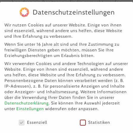
ohne dass ein Besitzer ausfindig gemacht werden
Datenschutzeinstellungen
konnte.
Wir nutzen Cookies auf unserer Website. Einige von ihnen
Leider ist der charmante Kater
nicht gechippt
,
sind essenziell, während andere uns helfen, diese Website
und Ihre Erfahrung zu verbessern.
was die Suche nach seinem Zuhause zusätzlich
Wenn Sie unter 16 Jahre alt sind und Ihre Zustimmung zu
erschwert. 🏠💔
freiwilligen Diensten geben möchten, müssen Sie Ihre
Erziehungsberechtigten um Erlaubnis bitten.
👉
Wer vermisst diesen wunderschönen Kater?
Wir verwenden Cookies und andere Technologien auf unserer
Website. Einige von ihnen sind essenziell, während andere
uns helfen, diese Website und Ihre Erfahrung zu verbessern.
Bis sich seine Familie meldet, ist Cat Stevens bei
Personenbezogene Daten können verarbeitet werden (z. B.
IP-Adressen), z. B. für personalisierte Anzeigen und Inhalte
uns herzlich willkommen und wird liebevoll
oder Anzeigen- und Inhaltsmessung.
Weitere Informationen
versorgt. ❤️🐱
über die Verwendung Ihrer Daten finden Sie in unserer
Datenschutzerklärung
.
Sie können Ihre Auswahl jederzeit
unter
Einstellungen
widerrufen oder anpassen.
Willkommen im Theo, lieber Cat Stevens! 😻🐾
Datenschutzeinstellungen
Essenziell
Statistiken
📞 Wenn Sie Cat Stevens kennen oder Hinweise