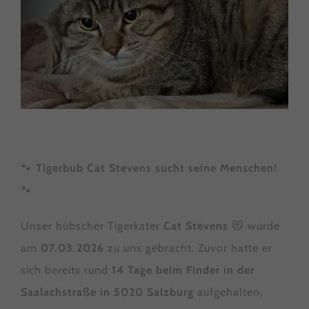
🐾
Tigerbub Cat Stevens sucht seine Menschen!
🐾
Unser hübscher Tigerkater
Cat Stevens
😻 wurde
am
07.03.2026
zu uns gebracht. Zuvor hatte er
sich bereits rund
14 Tage beim Finder in der
Saalachstraße in 5020 Salzburg
aufgehalten,