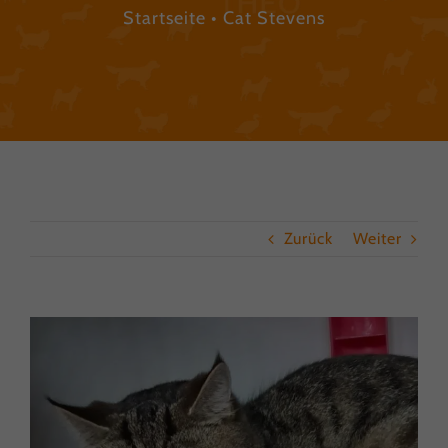
Startseite
Cat Stevens
Zurück
Weiter
View
Larger
Image