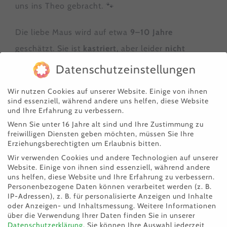
uns ins Theo gebracht. 🐾
Die liebe Maus wird auf etwa
9–10 Jahre
geschätzt. Sie ist
kastriert
, aber leider
nicht
gechipt
, wodurch die Suche nach ihren Menschen
Datenschutzeinstellungen
erschwert wird. 😔
Wir nutzen Cookies auf unserer Website. Einige von ihnen
sind essenziell, während andere uns helfen, diese Website
Bei ihrer Ankunft hatte Emilia eine Verletzung am
und Ihre Erfahrung zu verbessern.
Ohr, die nun versorgt wird. ❤️‍🩹
Wenn Sie unter 16 Jahre alt sind und Ihre Zustimmung zu
freiwilligen Diensten geben möchten, müssen Sie Ihre
Erziehungsberechtigten um Erlaubnis bitten.
Jetzt darf sich die brave Katzendame erst einmal
Wir verwenden Cookies und andere Technologien auf unserer
ausruhen, Kraft tanken und sich von den
Website. Einige von ihnen sind essenziell, während andere
uns helfen, diese Website und Ihre Erfahrung zu verbessern.
Strapazen erholen. 🥰🐱❤️
Personenbezogene Daten können verarbeitet werden (z. B.
IP-Adressen), z. B. für personalisierte Anzeigen und Inhalte
oder Anzeigen- und Inhaltsmessung.
Weitere Informationen
👉
Kennt jemand die süße Emilia oder weiß, wo
über die Verwendung Ihrer Daten finden Sie in unserer
sie hingehört?
Datenschutzerklärung
.
Sie können Ihre Auswahl jederzeit