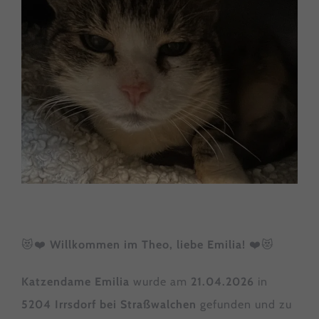
😻❤️
Willkommen im Theo, liebe Emilia!
❤️😻
Katzendame Emilia
wurde am
21.04.2026
in
5204 Irrsdorf bei Straßwalchen
gefunden und zu