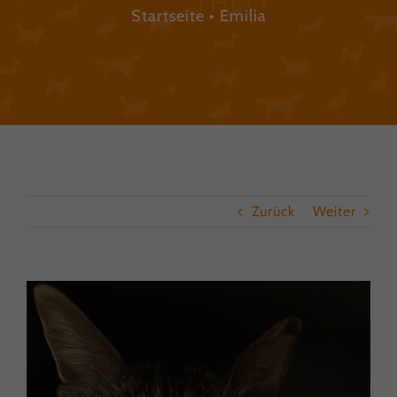
Startseite
Emilia
Zurück
Weiter
View
Larger
Image