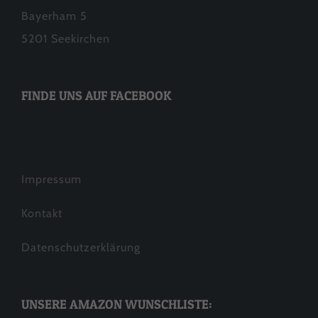
Cookie-Informationen anzeigen
Bayerham 5
5201 Seekirchen
Statistiken (1)
Stat
Statistik Cookies erfassen Informationen anonym. Diese
Informationen helfen uns zu verstehen, wie unsere Besucher
FINDE UNS AUF FACEBOOK
unsere Website nutzen.
Cookie-Informationen anzeigen
Datenschutzerklärung
Impressum
Impressum
Kontakt
Datenschutzerklärung
UNSERE AMAZON WUNSCHLISTE: