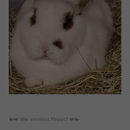
🐇❤️
Wer vermisst Floppi?
❤️🐇