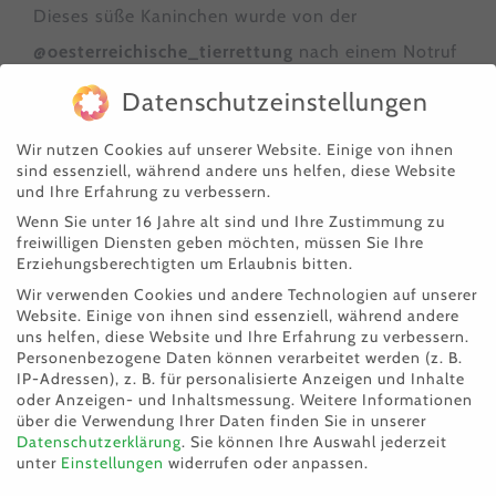
Dieses süße Kaninchen wurde von der
@oesterreichische_tierrettung
nach einem Notruf
gesichert. 🚨🐰
Datenschutzeinstellungen
Der kleine
Floppi
war mitten auf einer stark
Wir nutzen Cookies auf unserer Website. Einige von ihnen
sind essenziell, während andere uns helfen, diese Website
befahrenen Straße in der Nähe der
OMV-
und Ihre Erfahrung zu verbessern.
Tankstelle in 5202 Neumarkt am Wallersee
Wenn Sie unter 16 Jahre alt sind und Ihre Zustimmung zu
freiwilligen Diensten geben möchten, müssen Sie Ihre
unterwegs. 🚗💨 Glücklicherweise ist dem
Erziehungsberechtigten um Erlaubnis bitten.
flauschigen Hoppelhasen dabei nichts passiert. 🙏
Wir verwenden Cookies und andere Technologien auf unserer
Website. Einige von ihnen sind essenziell, während andere
❤️
uns helfen, diese Website und Ihre Erfahrung zu verbessern.
Personenbezogene Daten können verarbeitet werden (z. B.
IP-Adressen), z. B. für personalisierte Anzeigen und Inhalte
Floppi wird auf etwa
1 Jahr
geschätzt und ist
nicht
oder Anzeigen- und Inhaltsmessung.
Weitere Informationen
kastriert
. 🥕🐇
über die Verwendung Ihrer Daten finden Sie in unserer
Datenschutzerklärung
.
Sie können Ihre Auswahl jederzeit
unter
Einstellungen
widerrufen oder anpassen.
👉
Wer vermisst diesen lieben Kaninchenbuben?