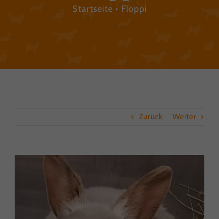
Startseite
Floppi
Zurück
Weiter
View
Larger
Image