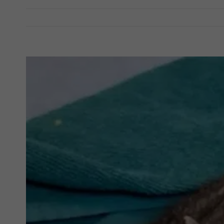
View
Larger
Image