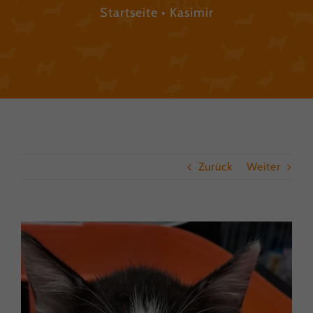
Startseite
Kasimir
Zurück
Weiter
View
Larger
Image