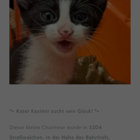
🐾
Kater Kasimir sucht sein Glück!
🐾
Dieser kleine Charmeur wurde in
5204
Straßwalchen, in der Nähe des Bahnhofs
,