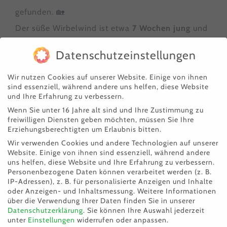
gefunden. 🏡
Der süße Wirbelwind ist etwa
7 Wochen jung
und
noch nicht gechipt
.
Datenschutzeinstellungen
Als Kasimir zu uns kam, hatte er
einen
Wir nutzen Cookies auf unserer Website. Einige von ihnen
sind essenziell, während andere uns helfen, diese Website
Bärenhunger
– der kleine Mann hat sich sofort auf
und Ihre Erfahrung zu verbessern.
sein Futter gestürzt 🍽️ und danach zufrieden
Wenn Sie unter 16 Jahre alt sind und Ihre Zustimmung zu
geschnurrt. 💛
freiwilligen Diensten geben möchten, müssen Sie Ihre
Erziehungsberechtigten um Erlaubnis bitten.
Gesundheitlich ist er
topfit
und steckt voller
Wir verwenden Cookies und andere Technologien auf unserer
Neugier, Energie und Lebensfreude.
Website. Einige von ihnen sind essenziell, während andere
uns helfen, diese Website und Ihre Erfahrung zu verbessern.
Personenbezogene Daten können verarbeitet werden (z. B.
Kasimir ist ein richtiger
kleiner Entdecker
, der
IP-Adressen), z. B. für personalisierte Anzeigen und Inhalte
oder Anzeigen- und Inhaltsmessung.
Weitere Informationen
alles spannend findet und schon jetzt zeigt, dass
über die Verwendung Ihrer Daten finden Sie in unserer
in ihm ein aufgeweckter, selbstbewusster Kater
Datenschutzerklärung
.
Sie können Ihre Auswahl jederzeit
unter
Einstellungen
widerrufen oder anpassen.
steckt. 🐱✨