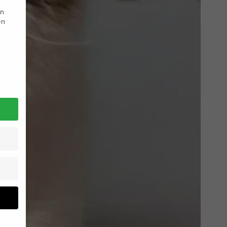
en
en