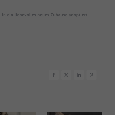
h in ein liebevolles neues Zuhause adoptiert
Statistiken
n
ressum
Facebook
X
LinkedIn
Pinterest