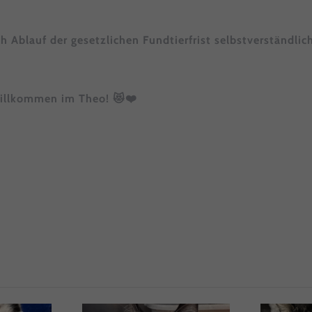
enziell (1)
nzielle Cookies ermöglichen grundlegende Funktionen und sind für die
h Ablauf der gesetzlichen Fundtierfrist selbstverständlic
andfreie Funktion der Website erforderlich.
Cookie-Informationen anzeigen
tistiken (1)
 willkommen im Theo! 😻❤️
istik Cookies erfassen Informationen anonym. Diese Informationen helfe
zu verstehen, wie unsere Besucher unsere Website nutzen.
Cookie-Informationen anzeigen
Datenschutzerklärung
Imp