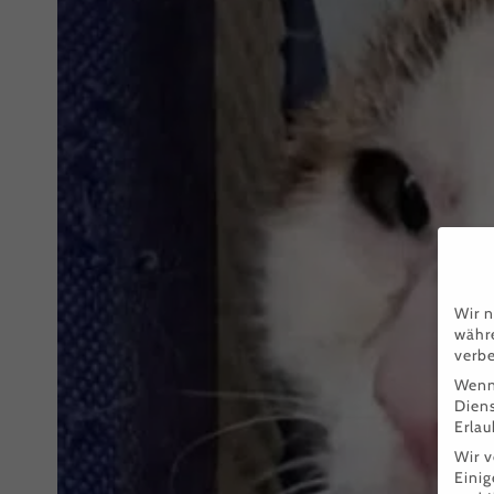
Wir n
währe
verbe
Wenn 
Dien
Erlau
Wir 
Einig