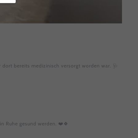
bsite
en
en
 dort bereits medizinisch versorgt worden war. 🩺
nen
en.
Zurück
 in Ruhe gesund werden. ❤️🍀