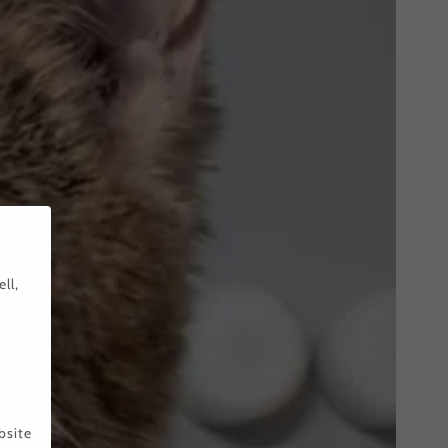
ll,
bsite