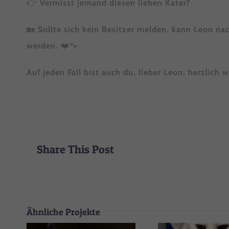
Ess
👉
Vermisst jemand diesen lieben Kater?
Esse
🏡
Sollte sich kein Besitzer melden, kann Leon nac
einw
werden.
❤️🐾
Sta
Auf jeden Fall bist auch du, lieber Leon, herzlich
Stat
uns 
Share This Post
Ähnliche Projekte