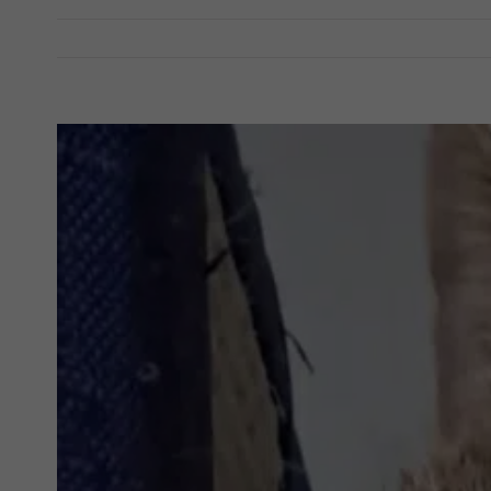
View
Larger
Image