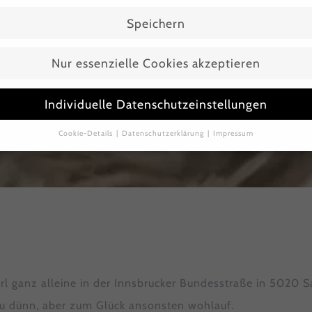
Speichern
Nur essenzielle Cookies akzeptieren
Individuelle Datenschutzeinstellungen
Cookie-Details
Datenschutzerklärung
Impressum
Datenschutzeinstellungen
Sie unter 16 Jahre alt sind und Ihre Zustimmung zu freiwilligen
sten geben möchten, müssen Sie Ihre Erziehungsberechtigten um
bnis bitten.
verwenden Cookies und andere Technologien auf unserer Website.
e von ihnen sind essenziell, während andere uns helfen, diese We
hre Erfahrung zu verbessern.
Personenbezogene Daten können
beitet werden (z. B. IP-Adressen), z. B. für personalisierte Anzeig
Inhalte oder Anzeigen- und Inhaltsmessung.
Weitere Information
l ganz alleine in der Innsbrucker Bundesstraße in 5020 S
die Verwendung Ihrer Daten finden Sie in unserer
zu dünn, aber zum Glück ansonsten wohlauf.
nschutzerklärung
.