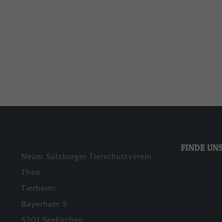
Matheo
Shiva
FINDE UN
Neuer Salzburger Tierschutzverein
Theo
Tierheim:
Bayerham 5
5201 Seekirchen