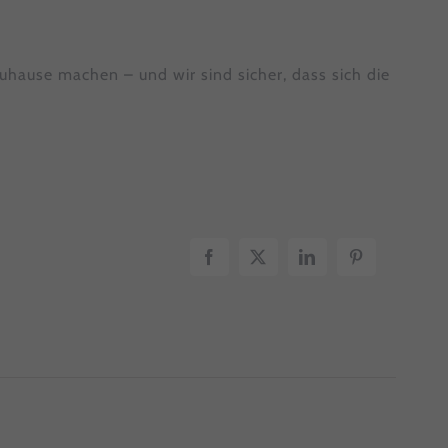
nen
en.
uhause machen – und wir sind sicher, dass sich die
Zurück
Facebook
X
LinkedIn
Pinterest
Statistiken
n