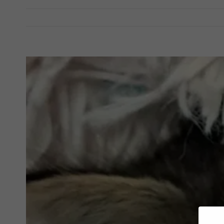
View
Larger
Image