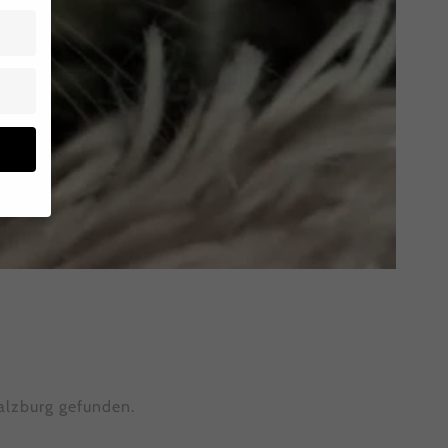
bsite
en
en
alzburg gefunden.