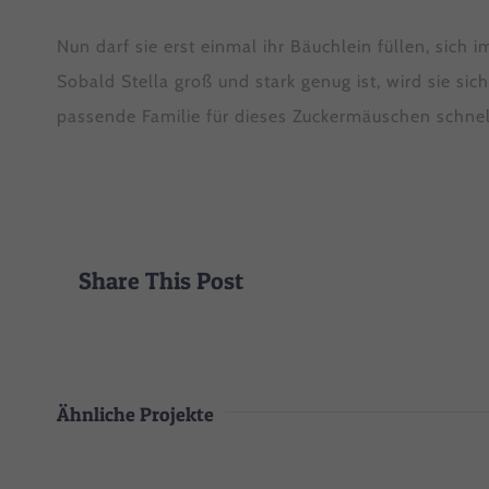
Hier 
Ihre 
Nun darf sie erst einmal ihr Bäuchlein füllen, sich
Info
Sobald Stella groß und stark genug ist, wird sie s
Al
passende Familie für dieses Zuckermäuschen schnell
Nu
Date
Ess
Esse
Share This Post
einw
Sta
Stat
Ähnliche Projekte
uns 