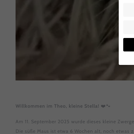
Wenn 
Dien
Erlau
Wir 
Einig
Willkommen im Theo, kleine Stella!
❤️🐾
und I
verar
und 
Am 11. September 2025 wurde dieses kleine Zwerger
über 
Die süße Maus ist etwa 6 Wochen alt, noch etwas 
Date