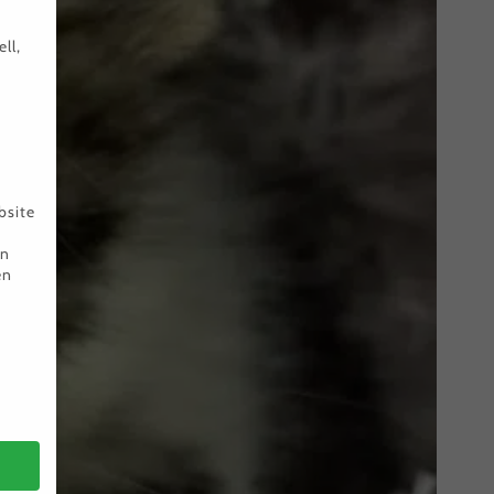
ll,
bsite
en
en