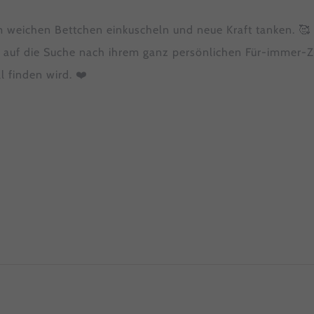
finden Sie eine Übersicht über alle verwendeten Cookies. Sie kön
Einwilligung zu ganzen Kategorien geben oder sich weitere
 im weichen Bettchen einkuscheln und neue Kraft tanken. 🥰
rmationen anzeigen lassen und so nur bestimmte Cookies auswähl
ich auf die Suche nach ihrem ganz persönlichen Für-immer-Z
le akzeptieren
Speichern
 finden wird. ❤️
r essenzielle Cookies akzeptieren
nschutzeinstellungen
enziell (1)
nzielle Cookies ermöglichen grundlegende Funktionen und sind für die
andfreie Funktion der Website erforderlich.
Cookie-Informationen anzeigen
tistiken (1)
istik Cookies erfassen Informationen anonym. Diese Informationen helfe
zu verstehen, wie unsere Besucher unsere Website nutzen.
Cookie-Informationen anzeigen