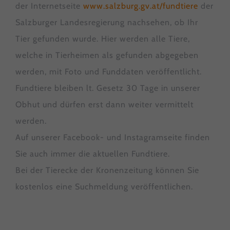
der Internetseite
www.salzburg.gv.at/fundtiere
der
Informationen helfen uns zu verstehen, wie unsere Besucher
unsere Website nutzen.
Salzburger Landesregierung nachsehen, ob Ihr
Cookie-Informationen anzeigen
Tier gefunden wurde. Hier werden alle Tiere,
Datenschutzerklärung
Impressum
welche in Tierheimen als gefunden abgegeben
werden, mit Foto und Funddaten veröffentlicht.
Fundtiere bleiben lt. Gesetz 30 Tage in unserer
Obhut und dürfen erst dann weiter vermittelt
werden.
Auf unserer Facebook- und Instagramseite finden
Sie auch immer die aktuellen Fundtiere.
Bei der Tierecke der Kronenzeitung können Sie
kostenlos eine Suchmeldung veröffentlichen.