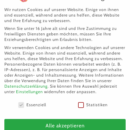
wenn es das Alter schon erlaubt, auch kastriert
Wir nutzen Cookies auf unserer Website. Einige von ihnen
sind. Zusätzlich übernehmen wir die Registrierung
sind essenziell, während andere uns helfen, diese Website
der Katze unter der Chipnummer bei Tasso. Bei
und Ihre Erfahrung zu verbessern.
Wenn Sie unter 16 Jahre alt sind und Ihre Zustimmung zu
nicht kastrierten Katzen bzw. Babykatzen
freiwilligen Diensten geben möchten, müssen Sie Ihre
verlangen wir vom zukünftigen Besitzer eine
Erziehungsberechtigten um Erlaubnis bitten.
Wir verwenden Cookies und andere Technologien auf unserer
Kastrationskaution, die dieser nach Vorlage einer
Website. Einige von ihnen sind essenziell, während andere
Bestätigung der Durchführung der Kastration
uns helfen, diese Website und Ihre Erfahrung zu verbessern.
Personenbezogene Daten können verarbeitet werden (z. B.
(Rechnung Tierarzt) natürlich zurück erhält.
IP-Adressen), z. B. für personalisierte Anzeigen und Inhalte
oder Anzeigen- und Inhaltsmessung.
Weitere Informationen
In ganz Österreich besteht eine gesetzliche
über die Verwendung Ihrer Daten finden Sie in unserer
Kastrationspflicht lt. Tierschutzgesetz.
Datenschutzerklärung
.
Sie können Ihre Auswahl jederzeit
unter
Einstellungen
widerrufen oder anpassen.
Ausgenommen davon sind Züchter. Die Zucht
Datenschutzeinstellungen
muss beim Finanzamt gemeldet sein. Diese sind
Essenziell
Statistiken
verpflichtet ihre Katzen zu chippen und zu
registrieren (egal ob gewerbliche oder private
Alle akzeptieren