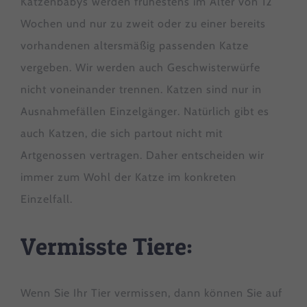
Katzenbabys werden frühestens im Alter von 12
über die Verwendung Ihrer Daten finden Sie in unserer
Datenschutzerklärung
.
Wochen und nur zu zweit oder zu einer bereits
Hier finden Sie eine Übersicht über alle verwendeten
Cookies. Sie können Ihre Einwilligung zu ganzen Kategorien
vorhandenen altersmäßig passenden Katze
geben oder sich weitere Informationen anzeigen lassen und
vergeben. Wir werden auch Geschwisterwürfe
so nur bestimmte Cookies auswählen.
nicht voneinander trennen. Katzen sind nur in
Alle akzeptieren
Speichern
Ausnahmefällen Einzelgänger. Natürlich gibt es
auch Katzen, die sich partout nicht mit
Nur essenzielle Cookies akzeptieren
Artgenossen vertragen. Daher entscheiden wir
Zurück
immer zum Wohl der Katze im konkreten
Datenschutzeinstellungen
Essenziell (1)
Einzelfall.
Essenzielle Cookies ermöglichen grundlegende Funktionen und
sind für die einwandfreie Funktion der Website erforderlich.
Vermisste Tiere:
Cookie-Informationen anzeigen
Statistiken (1)
Stat
Wenn Sie Ihr Tier vermissen, dann können Sie auf
Statistik Cookies erfassen Informationen anonym. Diese