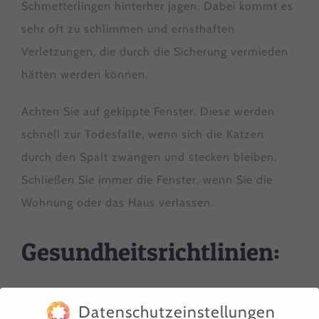
Schmetterlingen hinterher jagen. Dabei kommt es
sehr oft zu schlimmen und ernsthaften
Verletzungen, die durch die Sicherung vermieden
hätten werden können.
Achten Sie auf gekippte Fenster. Diese werden
schnell zur Todesfalle, wenn sich die Katzen
durch den Spalt zwängen und stecken bleiben.
Schließen Sie immer die Fenster, wenn Sie die
Wohnung oder das Haus verlassen.
Gesundheitsrichtlinien:
Wir vergeben nur Katzen, die geimpft, gechipt und
Datenschutzeinstellungen