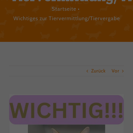
Startseite
Wichtiges zur Tiervermittlung/Tiervergabe
Zurück
Vor
Zeige
grösseres
Bild