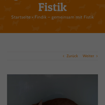
Fistik
Startseite
Findik – gemeinsam mit Fistik
Zurück
Weiter
View
Larger
Image