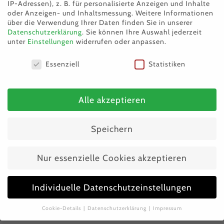
IP-Adressen), z. B. für personalisierte Anzeigen und Inhalte
scheinen gesund und fit zu sein und wurden
oder Anzeigen- und Inhaltsmessung.
Weitere Informationen
über die Verwendung Ihrer Daten finden Sie in unserer
bisher als reine Wohnungskatzen mit Balkon
Datenschutzerklärung
.
Sie können Ihre Auswahl jederzeit
unter
Einstellungen
widerrufen oder anpassen.
gehalten. Mit anderen Katzen und Kindern
vertragen sie sich gut, Hunde mögen sie eher
Datenschutzeinstellungen
Essenziell
Statistiken
nicht. Das Paar würde gerne gemeinsam in ein
liebevolles neues Zuhause ziehen.
Alle akzeptieren
Wenn ihr euch für Findik und
Fistik
interessiert, sie
kennenlernen oder ihnen eine Spende zukommen
Speichern
lassen möchtet, meldet euch gerne bei uns. Wir
freuen uns über jede Unterstützung für die Beiden
Nur essenzielle Cookies akzeptieren
und hoffen sehr, dass sie bald ihre für immer
Familie finden.
Individuelle Datenschutzeinstellungen
Cookie-Details
Datenschutzerklärung
Impressum
Datenschutzeinstellungen