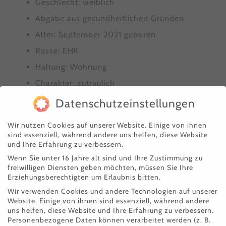
Geschlecht: weiblich
Abgabe aus gesundheitlichen Gründen
Alter: September 2021 geboren
Rasse: EHK
Haltung: Wohnung
Charakter: zutraulich
Kastriert: ja
Datenschutzeinstellungen
Geimpft (Rcp):
Wir nutzen Cookies auf unserer Website. Einige von ihnen
Entwurmt/entfloht:
sind essenziell, während andere uns helfen, diese Website
und Ihre Erfahrung zu verbessern.
Chip/
Tattoo
: ja
Wenn Sie unter 16 Jahre alt sind und Ihre Zustimmung zu
Anmerkungen: Abgabe gemeinsam mit
Fistik
freiwilligen Diensten geben möchten, müssen Sie Ihre
Erziehungsberechtigten um Erlaubnis bitten.
Findik und Fistik mussten aufgrund
Wir verwenden Cookies und andere Technologien auf unserer
Website. Einige von ihnen sind essenziell, während andere
gesundheitlicher und finanzieller Schwierigkeiten
uns helfen, diese Website und Ihre Erfahrung zu verbessern.
abgegeben werden. Sie sind beide sehr zutraulich,
Personenbezogene Daten können verarbeitet werden (z. B.