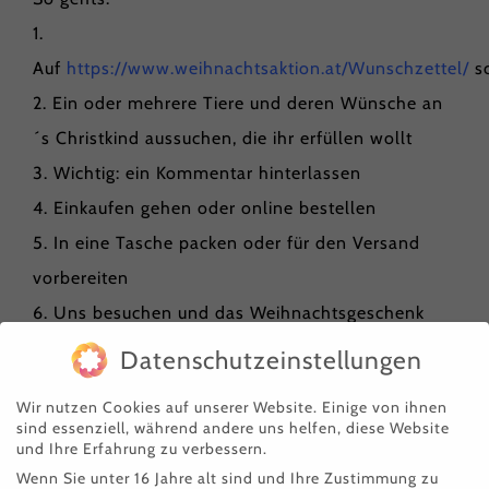
1.
Auf
https://www.weihnachtsaktion.at/Wunschzettel/
s
2. Ein oder mehrere Tiere und deren Wünsche an
´s Christkind aussuchen, die ihr erfüllen wollt
3. Wichtig: ein Kommentar hinterlassen
4. Einkaufen gehen oder online bestellen
5. In eine Tasche packen oder für den Versand
vorbereiten
6. Uns besuchen und das Weihnachtsgeschenk
vorbeibringen oder das Packerl per Post schicken
Datenschutzeinstellungen
Wir nutzen Cookies auf unserer Website. Einige von ihnen
Viel Spaß und Freude beim Schenken
sind essenziell, während andere uns helfen, diese Website
und großes Danke für´s Mitmachen,
und Ihre Erfahrung zu verbessern.
Wenn Sie unter 16 Jahre alt sind und Ihre Zustimmung zu
Unterstützen & Tiere glücklich machen!