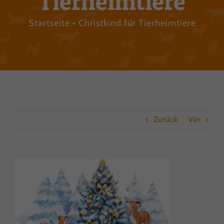
Tierheimtiere
Startseite
Christkind für Tierheimtiere
Zurück
Vor
Zeige
grösseres
Bild