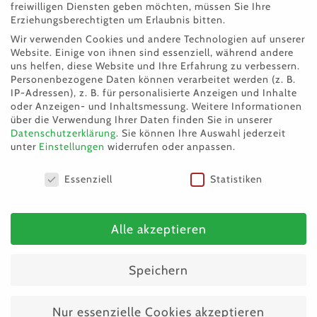
freiwilligen Diensten geben möchten, müssen Sie Ihre
Erziehungsberechtigten um Erlaubnis bitten.
Wir verwenden Cookies und andere Technologien auf unserer
Für detailliertere Infos gibt es hier noch eine
Website. Einige von ihnen sind essenziell, während andere
genaue
Anleitung
.
uns helfen, diese Website und Ihre Erfahrung zu verbessern.
Personenbezogene Daten können verarbeitet werden (z. B.
IP-Adressen), z. B. für personalisierte Anzeigen und Inhalte
Tausend Dank an das Team von
oder Anzeigen- und Inhaltsmessung.
Weitere Informationen
über die Verwendung Ihrer Daten finden Sie in unserer
Christkind für Tierheimtiere! Von
Datenschutzerklärung
.
Sie können Ihre Auswahl jederzeit
unter
Einstellungen
widerrufen oder anpassen.
ganzem Herzen sagen wir danke für
euren unglaublichen Einsatz, die
Datenschutzeinstellungen
Essenziell
Statistiken
wertvolle Arbeit und diese tolle Aktion
Alle akzeptieren
Wir sind so froh und dankbar, dass wir
wieder dabei sein dürfen
Speichern
Nur essenzielle Cookies akzeptieren