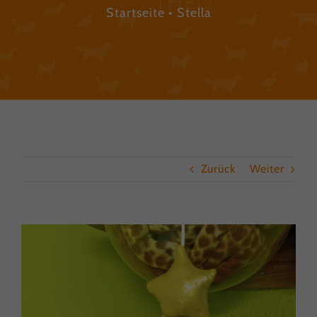
Startseite
Stella
Zurück
Weiter
View
Larger
Image