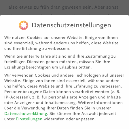
also etwas zu früh dran gewesen sein. Aber sonst
sind sie gesund und es geht Mama-Katze und den
Datenschutzeinstellungen
Kitten gut
und sie haben sich prächtig
entwickelt.
Wir nutzen Cookies auf unserer Website. Einige von ihnen
sind essenziell, während andere uns helfen, diese Website
und Ihre Erfahrung zu verbessern.
Nicht alle trächtigen Katzen haben so viel Glück
Wenn Sie unter 16 Jahre alt sind und Ihre Zustimmung zu
wie Momo, die rechtzeitig vor der Geburt zu
freiwilligen Diensten geben möchten, müssen Sie Ihre
Erziehungsberechtigten um Erlaubnis bitten.
uns gebracht wurde und ihre Babies in einer
Wir verwenden Cookies und andere Technologien auf unserer
sicheren Umgebung zur Welt bringen konnte.
Website. Einige von ihnen sind essenziell, während andere
uns helfen, diese Website und Ihre Erfahrung zu verbessern.
Personenbezogene Daten können verarbeitet werden (z. B.
Deshalb ist es uns ein großes Anliegen, auf das
IP-Adressen), z. B. für personalisierte Anzeigen und Inhalte
Thema Kastration aufmerksam zu machen
:
oder Anzeigen- und Inhaltsmessung.
Weitere Informationen
über die Verwendung Ihrer Daten finden Sie in unserer
https://www.tierheim-theo.at/das-leid-frei-
Datenschutzerklärung
.
Sie können Ihre Auswahl jederzeit
unter
Einstellungen
widerrufen oder anpassen.
lebender-katzen/