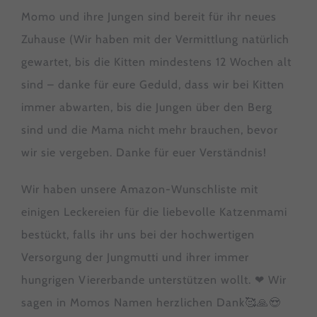
Cookie-Informationen anzeigen
Momo und ihre Jungen sind bereit für ihr neues
Zuhause (Wir haben mit der Vermittlung natürlich
Statistiken (1)
Stat
gewartet, bis die Kitten mindestens 12 Wochen alt
Statistik Cookies erfassen Informationen anonym. Diese
Informationen helfen uns zu verstehen, wie unsere Besucher
sind – danke für eure Geduld, dass wir bei Kitten
unsere Website nutzen.
immer abwarten, bis die Jungen über den Berg
Cookie-Informationen anzeigen
sind und die Mama nicht mehr brauchen, bevor
Datenschutzerklärung
Impressum
wir sie vergeben. Danke für euer Verständnis!
Wir haben unsere Amazon-Wunschliste mit
einigen Leckereien für die liebevolle Katzenmami
bestückt, falls ihr uns bei der hochwertigen
Versorgung der
Jungmutti und ihrer immer
hungrigen Viererbande unterstützen wollt. ❤
Wir
sagen in Momos Namen herzlichen Dank🥰🙏😍